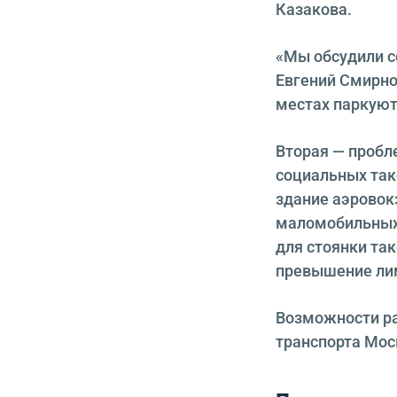
Казакова.
«Мы обсудили с
Евгений Смирно
местах паркуют
Вторая — пробле
социальных так
здание аэровокз
маломобильных 
для стоянки та
превышение ли
Возможности ра
транспорта Мо