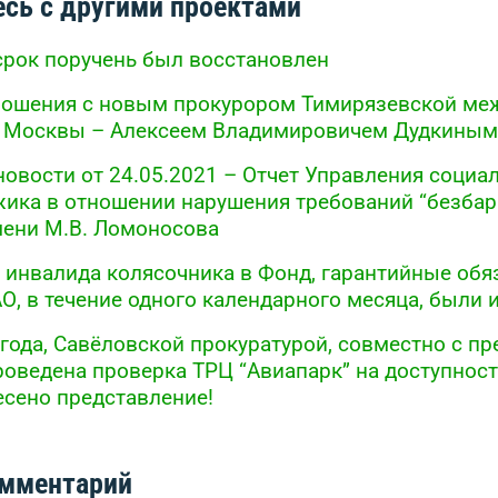
сь с другими проектами
срок поручень был восстановлен
ношения с новым прокурором Тимирязевской ме
. Москвы – Алексеем Владимировичем Дудкиным
новости от 24.05.2021 – Отчет Управления соци
жика в отношении нарушения требований “безба
мени М.В. Ломоносова
инвалида колясочника в Фонд, гарантийные обя
О, в течение одного календарного месяца, были 
 года, Савёловской прокуратурой, совместно с п
роведена проверка ТРЦ “Авиапарк” на доступност
есено представление!
омментарий