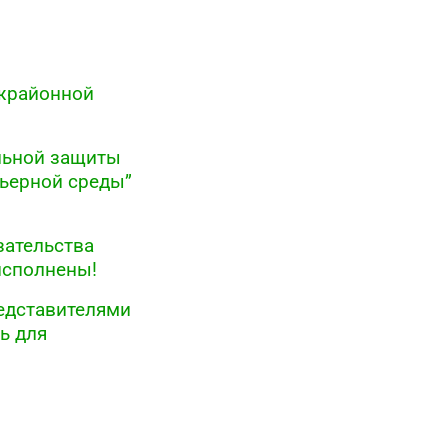
жрайонной
альной защиты
рьерной среды”
зательства
исполнены!
редставителями
ь для