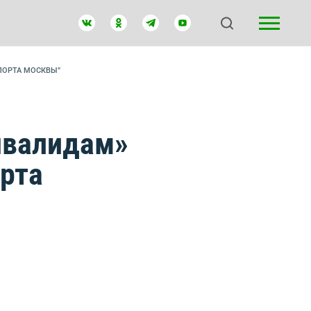
ПОРТА МОСКВЫ”
нвалидам»
орта