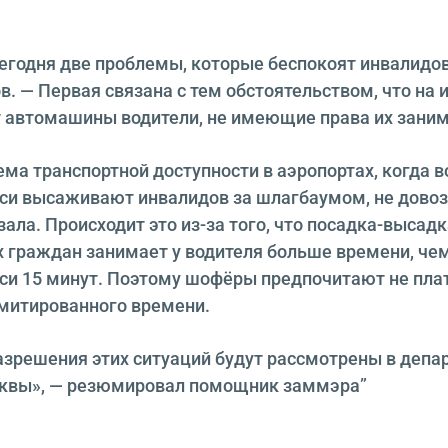
егодня две проблемы, которые беспокоят инвалидов
в. — Первая связана с тем обстоятельством, что на
 автомашины водители, не имеющие права их заним
ма транспортной доступности в аэропортах, когда в
си высаживают инвалидов за шлагбаумом, не довозя
ала. Происходит это из-за того, что посадка-высадк
граждан занимает у водителя больше времени, че
кси 15 минут. Поэтому шофёры предпочитают не плат
митированного времени.
зрешения этих ситуаций будут рассмотрены в депа
сквы», — резюмировал помощник заммэра”