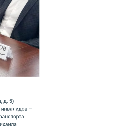
 д. 5)
м инвалидов —
ранспорта
Михаила