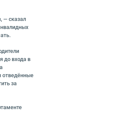
, — сказал
 инвалидных
ать.
одители
 до входа в
а
м отведённые
ить за
ртаменте