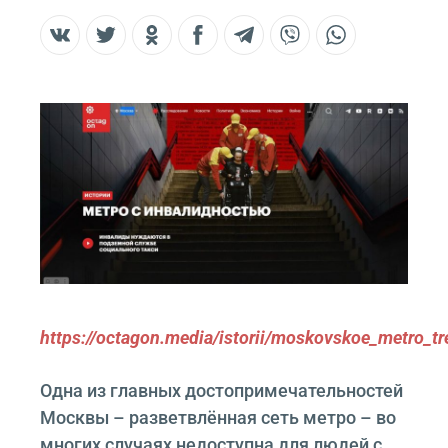
https://octagon.media/istorii/moskovskoe_metro_t
Одна из главных достопримечательностей
Москвы – разветвлённая сеть метро – во
многих случаях недоступна для людей с