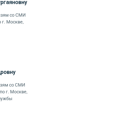
ргаяновну
язям со СМИ
 г. Москве,
дровну
язям со СМИ
о г. Москве,
службы