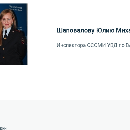
Шаповалову Юлию Мих
Инспектора ОССМИ УВД по В
РЖКИ