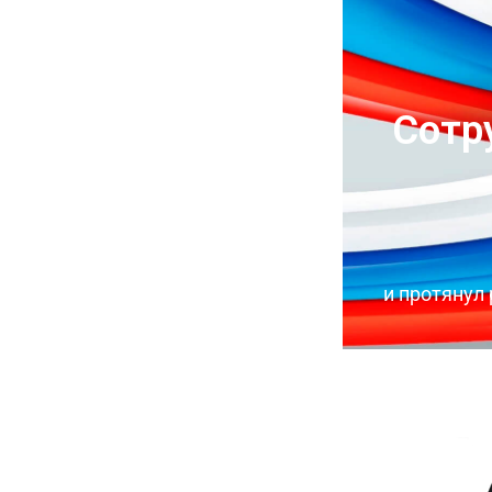
Сотр
и протянул