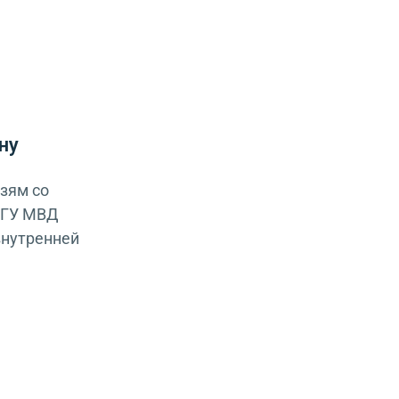
ну
зям со
 ГУ МВД
внутренней